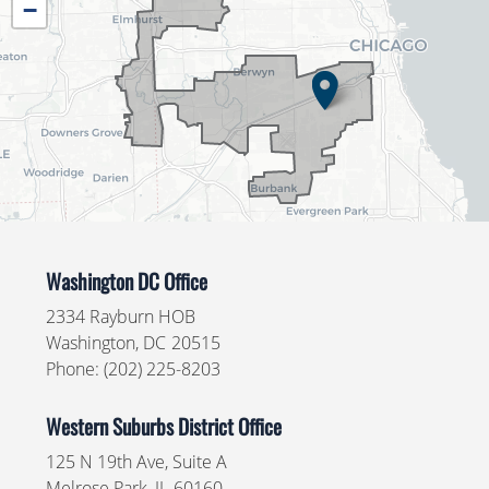
−
Map
Washington DC Office
2334 Rayburn HOB
Washington,
DC
20515
Phone:
(202) 225-8203
Western Suburbs District Office
125 N 19th Ave, Suite A
Melrose Park,
IL
60160