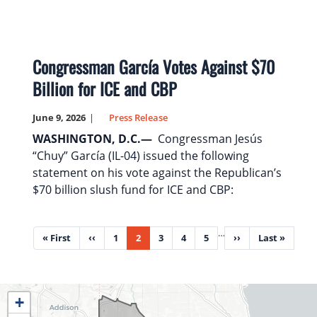
Congressman García Votes Against $70
Billion for ICE and CBP
June 9, 2026
Press Release
WASHINGTON, D.C.—
Congressman Jesús
“Chuy” García (IL-04) issued the following
statement on his vote against the Republican’s
$70 billion slush fund for ICE and CBP:
Pagination
…
First
« First
Previous
‹‹
Page
1
Current
2
Page
3
Page
4
Page
5
Next
››
Last
Last »
page
page
page
page
page
IL04
+
District