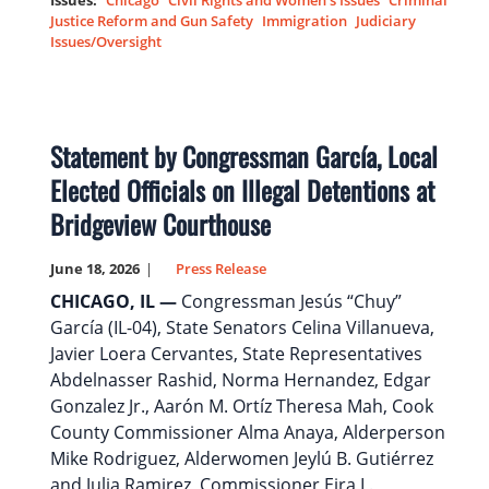
Issues
:
Chicago
Civil Rights and Women’s Issues
Criminal
Justice Reform and Gun Safety
Immigration
Judiciary
Issues/Oversight
Statement by Congressman García, Local
Elected Officials on Illegal Detentions at
Bridgeview Courthouse
June 18, 2026
Press Release
CHICAGO, IL —
Congressman Jesús “Chuy”
García (IL-04), State Senators Celina Villanueva,
Javier Loera Cervantes, State Representatives
Abdelnasser Rashid, Norma Hernandez, Edgar
Gonzalez Jr., Aarón M. Ortíz Theresa Mah, Cook
County Commissioner Alma Anaya, Alderperson
Mike Rodriguez, Alderwomen Jeylú B. Gutiérrez
and Julia Ramirez, Commissioner Eira L.