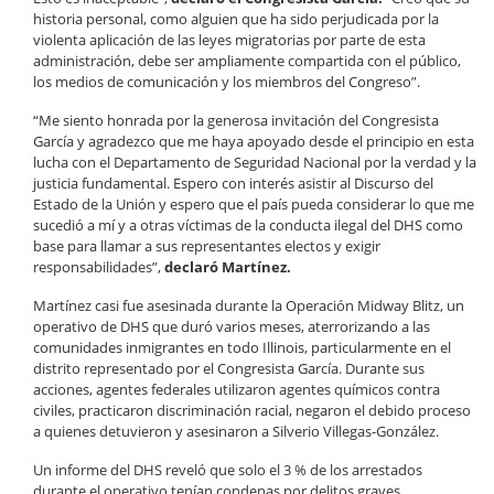
historia personal, como alguien que ha sido perjudicada por la
violenta aplicación de las leyes migratorias por parte de esta
administración, debe ser ampliamente compartida con el público,
los medios de comunicación y los miembros del Congreso”.
“Me siento honrada por la generosa invitación del Congresista
García y agradezco que me haya apoyado desde el principio en esta
lucha con el Departamento de Seguridad Nacional por la verdad y la
justicia fundamental. Espero con interés asistir al Discurso del
Estado de la Unión y espero que el país pueda considerar lo que me
sucedió a mí y a otras víctimas de la conducta ilegal del DHS como
base para llamar a sus representantes electos y exigir
responsabilidades”,
declaró Martínez.
Martínez casi fue asesinada durante la Operación Midway Blitz, un
operativo de DHS que duró varios meses, aterrorizando a las
comunidades inmigrantes en todo Illinois, particularmente en el
distrito representado por el Congresista García. Durante sus
acciones, agentes federales utilizaron agentes químicos contra
civiles, practicaron discriminación racial, negaron el debido proceso
a quienes detuvieron y asesinaron a Silverio Villegas-González.
Un informe del DHS reveló que solo el 3 % de los arrestados
durante el operativo tenían condenas por delitos graves.