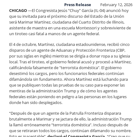
Press Release
February 12, 2026
CHICAGO
—
El Congresista Jesús “Chuy” García (IL-04) anunció hoy
que su invitada para el próximo discurso del Estado de la Unión
será Marimar Martínez, ciudadana del Cuarto Distrito de Illinois,
asistente de maestra en una escuela Montessori y sobreviviente de
un tiroteo casi fatal a manos de un agente federal.
El 4 de octubre, Martínez, ciudadana estadounidense, recibió cinco
disparos de un agente de Aduanas y Protección Fronteriza (CBP,
por sus siglas en inglés) mientras se dirigía a donar ropa a su iglesia
local. Tras el tiroteo, el gobierno federal acusó y procesó a Martínez,
calificándola falsamente de "terrorista doméstica". El gobierno
desestimó los cargos, pero los funcionarios federales continúan
difamándola sin fundamento. Ahora Martínez está luchando para
que se publiquen todas las pruebas de su caso para exponer las
mentiras de la administración Trump y de cómo los agentes
federales están poniendo en peligro a las personas en los lugares
donde han sido desplegados.
“Después de que un agente de la Patrulla Fronteriza disparara
brutalmente a Marimar y se jactara de ello, la administración Trump
la llamó erróneamente “terrorista doméstica”. Incluso después de
que se retiraran todos los cargos, continúan difamando su nombre.
Esto es inaceptable”,
declaró el Congresista García.
“Creo que su