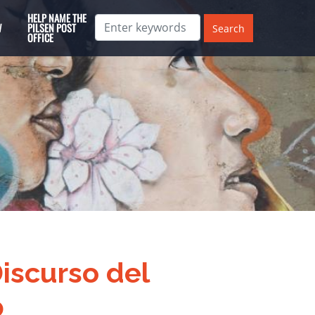
HELP NAME THE
W
PILSEN POST
OFFICE
iscurso del
p