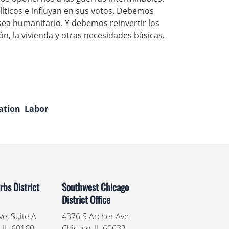
líticos e influyan en sus votos. Debemos
sea humanitario. Y debemos reinvertir los
n, la vivienda y otras necesidades básicas.
ation
Labor
bs District
Southwest Chicago
District Office
e, Suite A
4376 S Archer Ave
,
IL
60160
Chicago,
IL
60632