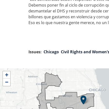
Debemos poner fin al ciclo de corrupción q
desmantelar el DHS y reconstruir desde cero
billones que gastamos en violencia y corrupc
Eso es lo que nuestra gente merece, no un l
Issues
:
Chicago
Civil Rights and Women’s
IL04
+
District
−
Map