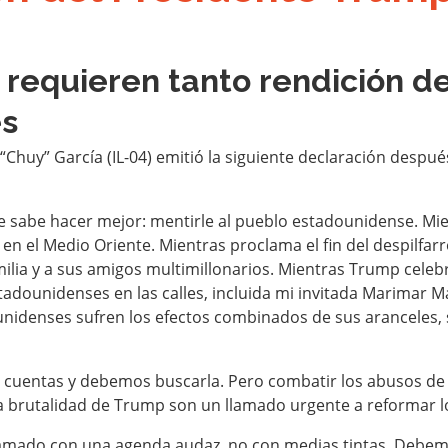
 requieren tanto rendición d
es
“Chuy” García (IL-04) emitió la siguiente declaración despué
ue sabe hacer mejor: mentirle al pueblo estadounidense. Mi
a en el Medio Oriente. Mientras proclama el fin del despil
ilia y a sus amigos multimillonarios. Mientras Trump celebr
adounidenses en las calles, incluida mi invitada Marimar 
ounidenses sufren los efectos combinados de sus aranceles, 
e cuentas y debemos buscarla. Pero combatir los abusos de
la brutalidad de Trump son un llamado urgente a reformar lo
amado con una agenda audaz, no con medias tintas. Debemo