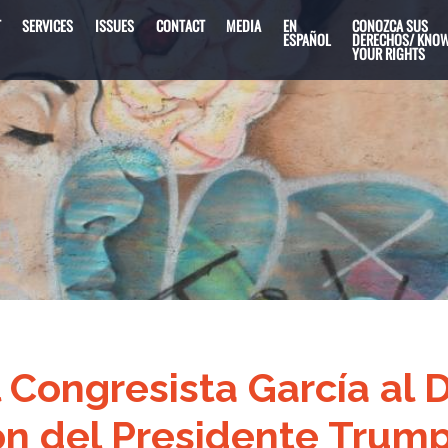
T
SERVICES
ISSUES
CONTACT
MEDIA
EN
CONOZCA SUS
ESPAÑOL
DERECHOS/ KNO
YOUR RIGHTS
Congresista García al D
ón del Presidente Trum