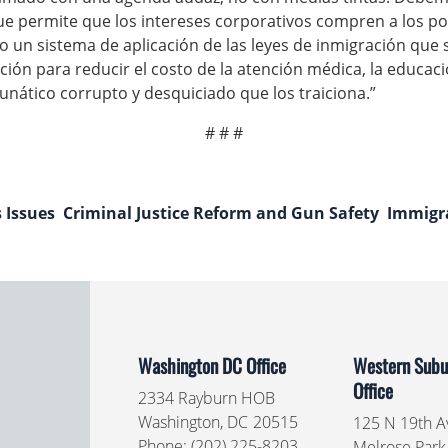
ue permite que los intereses corporativos compren a los po
 un sistema de aplicación de las leyes de inmigración que 
ión para reducir el costo de la atención médica, la educació
unático corrupto y desquiciado que los traiciona.”
# # #
 Issues
Criminal Justice Reform and Gun Safety
Immigr
Washington DC Office
Western Subur
Office
2334 Rayburn HOB
Washington,
DC
20515
125 N 19th Av
Phone:
(202) 225-8203
Melrose Park