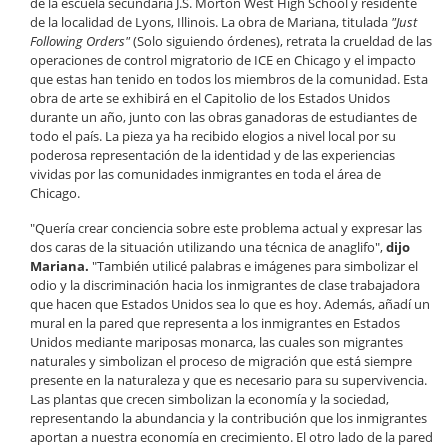
de la escuela secundaria J.S. Morton West High School y residente
de la localidad de Lyons, Illinois. La obra de Mariana, titulada
"Just
Following Orders"
(Solo siguiendo órdenes), retrata la crueldad de las
operaciones de control migratorio de ICE en Chicago y el impacto
que estas han tenido en todos los miembros de la comunidad. Esta
obra de arte se exhibirá en el Capitolio de los Estados Unidos
durante un año, junto con las obras ganadoras de estudiantes de
todo el país. La pieza ya ha recibido elogios a nivel local por su
poderosa representación de la identidad y de las experiencias
vividas por las comunidades inmigrantes en toda el área de
Chicago.
"Quería crear conciencia sobre este problema actual y expresar las
dos caras de la situación utilizando una técnica de anaglifo",
dijo
Mariana.
"También utilicé palabras e imágenes para simbolizar el
odio y la discriminación hacia los inmigrantes de clase trabajadora
que hacen que Estados Unidos sea lo que es hoy. Además, añadí un
mural en la pared que representa a los inmigrantes en Estados
Unidos mediante mariposas monarca, las cuales son migrantes
naturales y simbolizan el proceso de migración que está siempre
presente en la naturaleza y que es necesario para su supervivencia.
Las plantas que crecen simbolizan la economía y la sociedad,
representando la abundancia y la contribución que los inmigrantes
aportan a nuestra economía en crecimiento. El otro lado de la pared