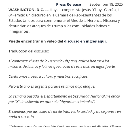
Press Release
September 18, 2025
WASHINGTON, D.C. ––
Hoy, el congresista Jesús “Chuy” García (IL-
04) emitió un discurso en la Cámara de Representantes de los
Estados Unidos para conmemorar el Mes de la Herencia Hispana y
denunciar los ataques de Trump a las comunidades latinas e
inmigrantes.
Puede encontrar un video del
discurso en inglés aquí.
Traducción del discurso:
Al comenzar el Mes de la Herencia Hispana, quiero honrar a los
millones de latinos y latinas que hacen de este país un lugar fuerte.
Celebramos nuestra cultura y nuestros sacrificios.
Pero este año es urgente porque estamos bajo ataque.
La semana pasada, el Departamento de Seguridad Nacional me atacó
por "X", insistiendo en que solo "deportan criminales".
Si caminas por las calles de mi distrito, ves la verdad, y no se parece en
nada a sus tuits.
El viernes pasado, en Franklin Park, un suburbio de mi distrito, Silverio