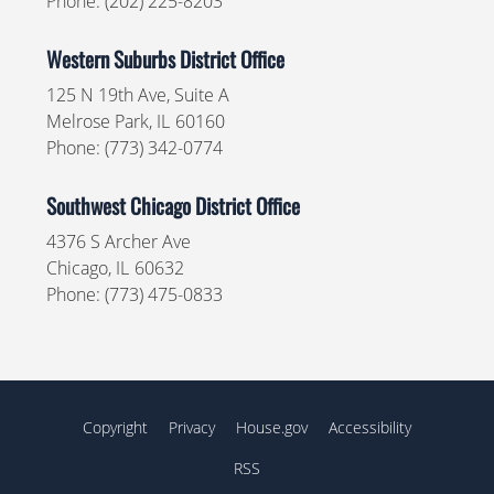
Phone:
(202) 225-8203
Western Suburbs District Office
125 N 19th Ave, Suite A
Melrose Park,
IL
60160
Phone:
(773) 342-0774
Southwest Chicago District Office
4376 S Archer Ave
Chicago,
IL
60632
Phone:
(773) 475-0833
Copyright
Privacy
House.gov
Accessibility
RSS