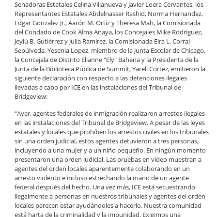
Senadoras Estatales Celina Villanueva y Javier Loera Cervantes, los
Representantes Estatales Abdelnasser Rashid, Norma Hernandez,
Edgar Gonzalez Jr., Aarón M. Ortíz y Theresa Mah, la Comisionada
del Condado de Cook Alma Anaya, los Concejales Mike Rodriguez,
Jeylú B. Gutiérrez y Julia Ramirez, la Comisionada Eira L. Corral
Sepúlveda, Yesenia Lopez, miembro de la Junta Escolar de Chicago,
la Concejala de Distrito Elianne "Ely" Bahena y la Presidenta de la
Junta de la Biblioteca Pública de Summit, Yareli Cortez, emitieron la
siguiente declaración con respecto a las detenciones ilegales
llevadas a cabo por ICE en las instalaciones del Tribunal de
Bridgeview:
“Ayer, agentes federales de inmigración realizaron arrestos ilegales
en las instalaciones del Tribunal de Bridgeview. A pesar de las leyes
estatales y locales que prohíben los arrestos civiles en los tribunales
sin una orden judicial, estos agentes detuvieron a tres personas,
incluyendo a una mujer y a un niño pequeño. En ningún momento
presentaron una orden judicial. Las pruebas en video muestran a
agentes del orden locales aparentemente colaborando en un
arresto violento e incluso estrechando la mano de un agente
federal después del hecho. Una vez más, ICE está secuestrando
ilegalmente a personas en nuestros tribunales y agentes del orden
locales parecen estar ayudándoles a hacerlo. Nuestra comunidad
está harta de la criminalidad y la impunidad. Exigimos una