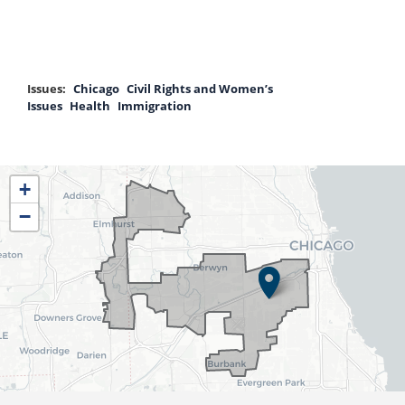
Issues
:
Chicago
Civil Rights and Women’s
Issues
Health
Immigration
IL04
+
District
−
Map