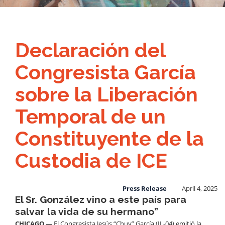
Declaración del
Congresista García
sobre la Liberación
Temporal de un
Constituyente de la
Custodia de ICE
Press Release
April 4, 2025
El Sr. González vino a este país para
salvar la vida de su hermano”
CHICAGO —
El Congresista Jesús “Chuy” García (IL-04) emitió la