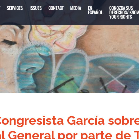
T
SERVICES
ISSUES
CONTACT
MEDIA
EN
CONOZCA SUS
ESPAÑOL
DERECHOS/ KNO
YOUR RIGHTS
Congresista García sobr
l General por parte de