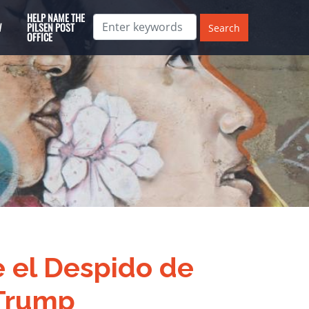
HELP NAME THE
W
PILSEN POST
OFFICE
e el Despido de
 Trump