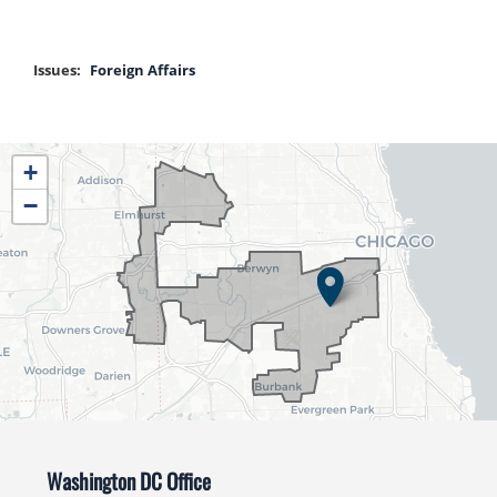
Issues
:
Foreign Affairs
IL04
+
District
−
Map
Washington DC Office