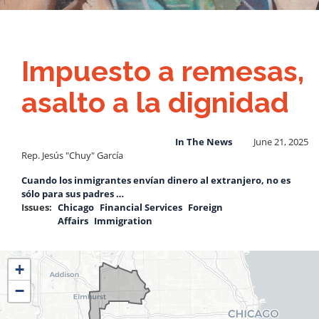
Impuesto a remesas,
asalto a la dignidad
In The News
June 21, 2025
Rep. Jesús "Chuy" García
Cuando los inmigrantes envían dinero al extranjero, no es
sólo para sus padres …
Issues
:
Chicago
Financial Services
Foreign
Affairs
Immigration
IL04
+
District
−
Map